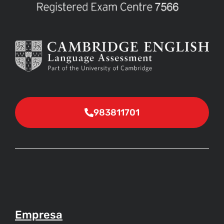
983811701
Empresa